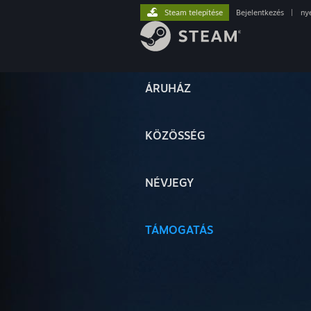
Steam telepítése
Bejelentkezés
|
ny
ÁRUHÁZ
KÖZÖSSÉG
NÉVJEGY
TÁMOGATÁS