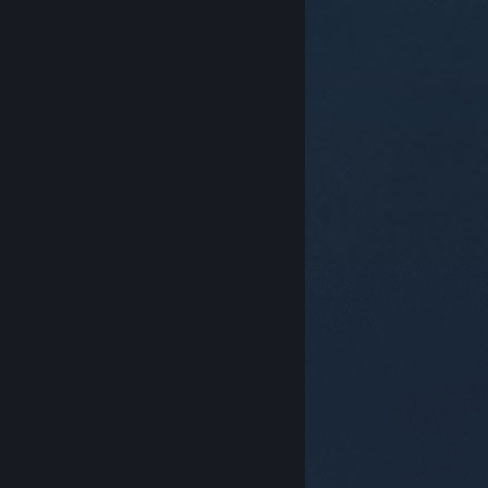
© Valve Corporation. 版權所有。所有商標皆為個別所有
權人在美國與其它國家（地區）之財產。
隱私權政策
|
法律聲明
|
輔助功能
|
Steam 訂戶協議
|
退款
|
Cookie