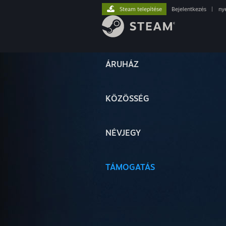
Steam telepítése
Bejelentkezés
|
ny
ÁRUHÁZ
KÖZÖSSÉG
NÉVJEGY
TÁMOGATÁS