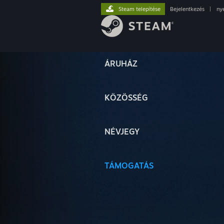
Steam telepítése
Bejelentkezés
|
ny
ÁRUHÁZ
KÖZÖSSÉG
NÉVJEGY
TÁMOGATÁS