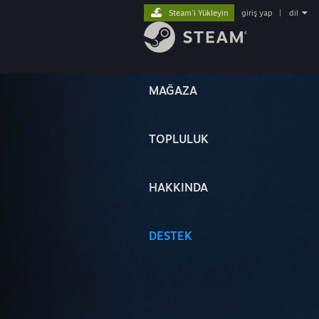
Steam'i Yükleyin
giriş yap
|
dil
MAĞAZA
TOPLULUK
HAKKINDA
DESTEK