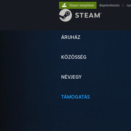
Steam telepítése
Bejelentkezés
|
ny
ÁRUHÁZ
KÖZÖSSÉG
NÉVJEGY
TÁMOGATÁS