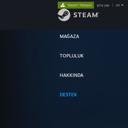
Steam'i Yükleyin
giriş yap
|
dil
MAĞAZA
TOPLULUK
HAKKINDA
DESTEK