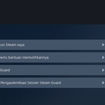
Akun Steam saya
 perlu bantuan memulihkannya
 Guard
Pengautentikasi Seluler Steam Guard