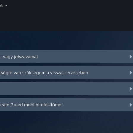
elv
t vagy jelszavamat
ítségre van szükségem a visszaszerzésében
Steam Guard mobilhitelesítőmet