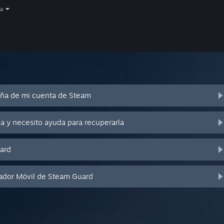
a
eña de mi cuenta de Steam
a y necesito ayuda para recuperarla
ard
cador Móvil de Steam Guard