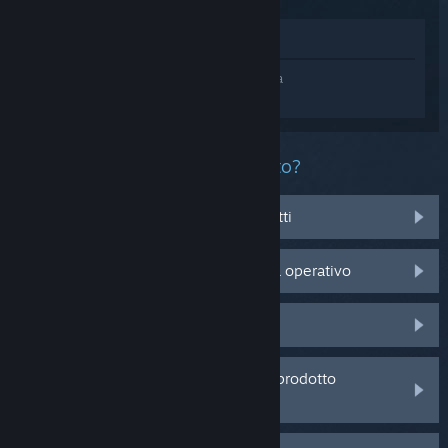
Mostra nel Negozio
Accedi
e ottieni assistenza personalizzata
per Diablo® IV.
Che problema ha questo prodotto?
Sto avendo problemi con degli oggetti
Non è compatibile con il mio sistema operativo
Non è nella mia Libreria
Sto avendo problemi con un codice prodotto
acquistato da un rivenditore