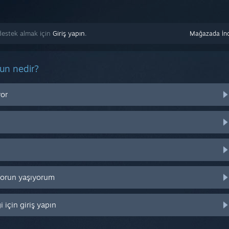
 destek almak için
Giriş yapın
.
Mağazada İnc
run nedir?
yor
 sorun yaşıyorum
 için giriş yapın