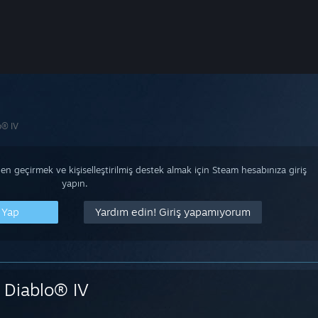
o® IV
n geçirmek ve kişiselleştirilmiş destek almak için Steam hesabınıza giriş
yapın.
 Yap
Yardım edin! Giriş yapamıyorum
Diablo® IV