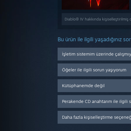
Diablo® IV hakkında kişiselleştirilmiş
Bu ürün ile ilgili yaşadığınız so
İşletim sistemim üzerinde çalışmı
Öğeler ile ilgili sorun yaşıyorum
Kütüphanemde değil
Perakende CD anahtarım ile ilgili
Daha fazla kişiselleştirme seçeneği