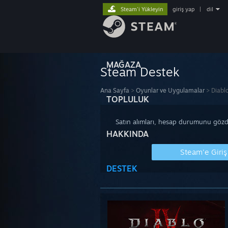
Steam'i Yükleyin
giriş yap
|
dil
MAĞAZA
Steam Destek
Ana Sayfa
>
Oyunlar ve Uygulamalar
>
Diabl
TOPLULUK
Satın alımları, hesap durumunu gözde
HAKKINDA
Steam'e Giriş
DESTEK