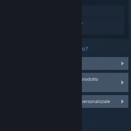
Mostra nel Negozio
Accedi
e ottieni assistenza personalizzata
per Hollow Knight.
Che problema ha questo prodotto?
Non è nella mia Libreria
Sto avendo problemi con un codice prodotto
acquistato da un rivenditore
Accedi per visualizzare altre opzioni personalizzate