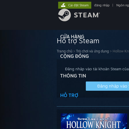
Cài đặt Steam
đăng nhập
|
Ngôn n
CỬA HÀNG
Hỗ trợ Steam
Trang chủ
>
Trò chơi và ứng dụng
>
Hollow Kn
CỘNG ĐỒNG
Đăng nhập vào tài khoản Steam của 
THÔNG TIN
Đăng nhập vào
HỖ TRỢ