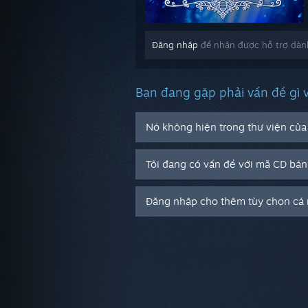
Đăng nhập
để nhận được hỗ trợ dành
Bạn đang gặp phải vấn đề gì 
Nó không hiện trong thư viện của 
Tôi đang có vấn đề với mã CD bán
Đăng nhập cho thêm tùy chọn cá