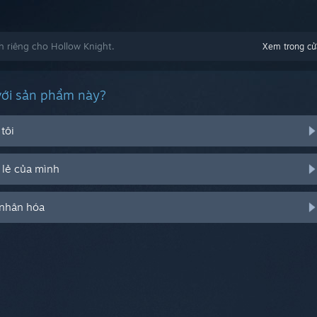
 riêng cho Hollow Knight.
Xem trong cử
với sản phẩm này?
tôi
 lẻ của mình
 nhân hóa