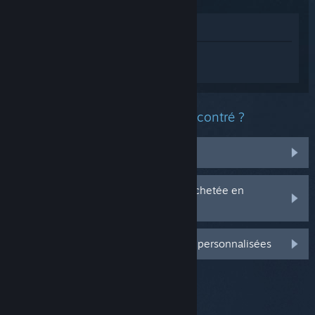
Voir dans le magasin
Connectez-vous
pour obtenir de l'aide
sur Hollow Knight.
Quel est le type de problème rencontré ?
Il n'est pas dans ma bibliothèque
J'ai des problèmes avec ma clé CD achetée en
magasin
Connectez-vous pour plus d'options personnalisées