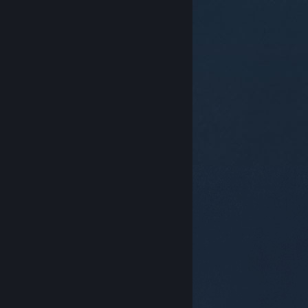
© Valve Corporation. Tutti i diritti riservati. Tutti i
marchi appartengono ai rispettivi proprietari negli
Stati Uniti e in altri Paesi.
Informativa sulla privacy
|
Informazioni legali
|
Accessibilità
|
Contratto di
sottoscrizione a Steam
|
Rimborsi
|
Cookie