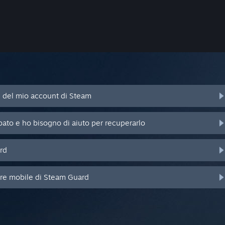
d del mio account di Steam
bato e ho bisogno di aiuto per recuperarlo
rd
ore mobile di Steam Guard