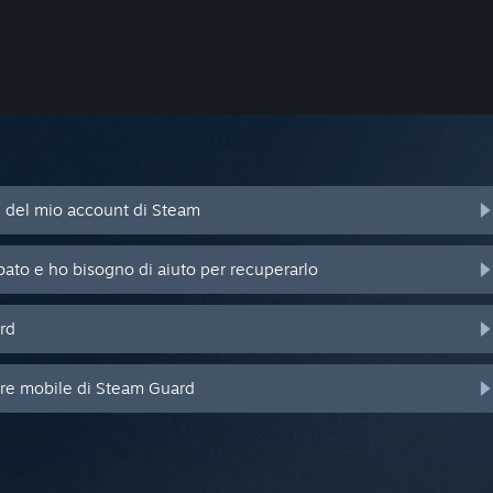
d del mio account di Steam
bato e ho bisogno di aiuto per recuperarlo
rd
ore mobile di Steam Guard