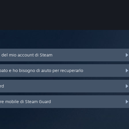
d del mio account di Steam
bato e ho bisogno di aiuto per recuperarlo
rd
ore mobile di Steam Guard