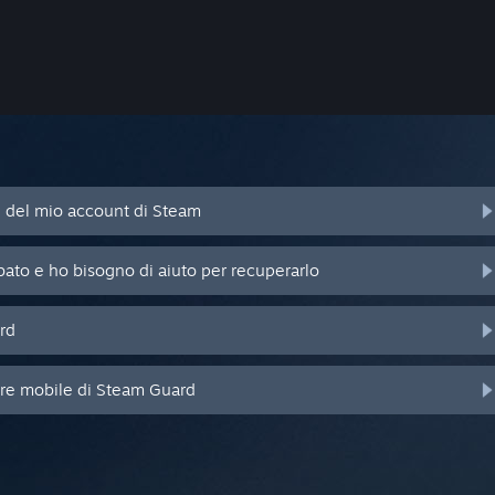
d del mio account di Steam
bato e ho bisogno di aiuto per recuperarlo
rd
ore mobile di Steam Guard