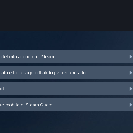
d del mio account di Steam
bato e ho bisogno di aiuto per recuperarlo
rd
ore mobile di Steam Guard