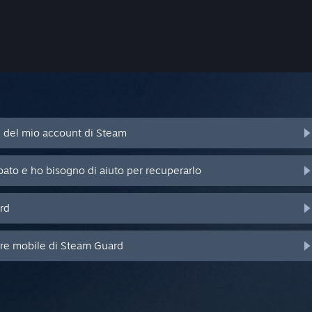
d del mio account di Steam
bato e ho bisogno di aiuto per recuperarlo
rd
ore mobile di Steam Guard