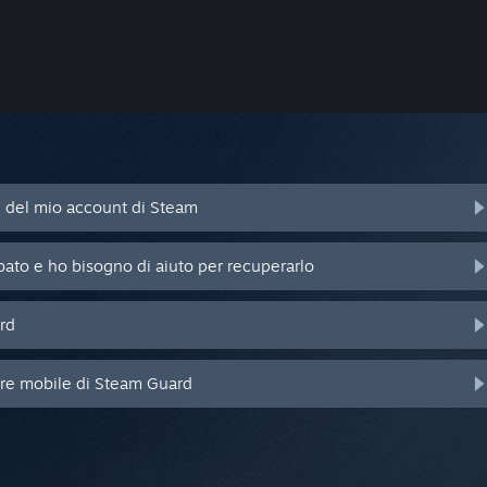
d del mio account di Steam
bato e ho bisogno di aiuto per recuperarlo
rd
ore mobile di Steam Guard