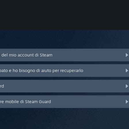
d del mio account di Steam
bato e ho bisogno di aiuto per recuperarlo
rd
ore mobile di Steam Guard