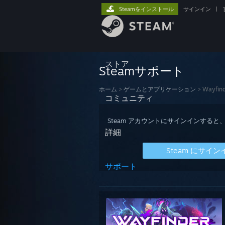
Steamをインストール
サインイン
|
ストア
Steamサポート
ホーム
>
ゲームとアプリケーション
>
Wayfin
コミュニティ
Steam アカウントにサインインす
詳細
Steam にサイン
サポート