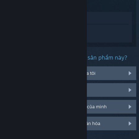
Xem trong cửa hàng
Đăng nhập
để nhận được hỗ trợ dành
riêng cho Wayfinder.
Bạn đang gặp phải vấn đề gì với sản phẩm này?
Nó không chạy trên hệ điều hành của tôi
Nó không hiện trong thư viện của tôi
Tôi đang có vấn đề với mã CD bán lẻ của mình
Đăng nhập cho thêm tùy chọn cá nhân hóa