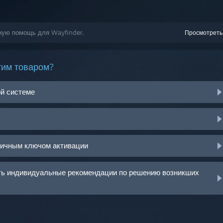
ную помощь для Wayfinder.
Просмотреть
тим товаром?
ой системе
ничным ключом активации
ить индивидуальные рекомендации по решению возникших