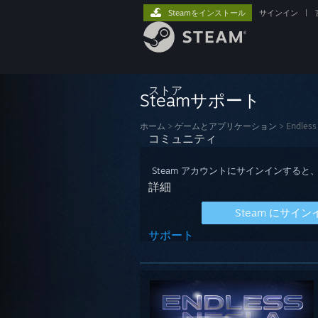
Steamをインストール
サインイン
|
ストア
Steamサポート
ホーム
>
ゲームとアプリケーション
>
Endless
コミュニティ
Steam アカウントにサインインす
詳細
Steam にサイン
サポート