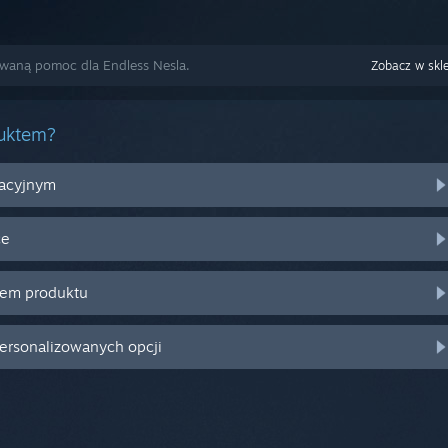
owaną pomoc dla Endless Nesla.
Zobacz w skl
duktem?
racyjnym
ce
zem produktu
personalizowanych opcji