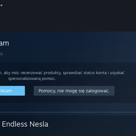
eam
la
m, aby móc recenzować produkty, sprawdzać status konta i uzyskać
spersonalizowaną pomoc.
 Steam
Pomocy, nie mogę się zalogować.
Endless Nesla