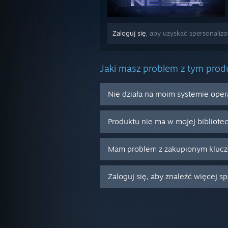
Zaloguj się
, aby uzyskać spersonaliz
Jaki masz problem z tym pro
Nie działa na moim systemie ope
Produktu nie ma w mojej bibliote
Mam problem z zakupionym kluc
Zaloguj się, aby znaleźć więcej s