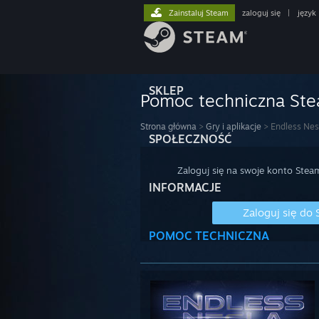
Zainstaluj Steam
zaloguj się
|
język
SKLEP
Pomoc techniczna St
Strona główna
>
Gry i aplikacje
>
Endless Nes
SPOŁECZNOŚĆ
Zaloguj się na swoje konto Stea
INFORMACJE
Zaloguj się do
POMOC TECHNICZNA