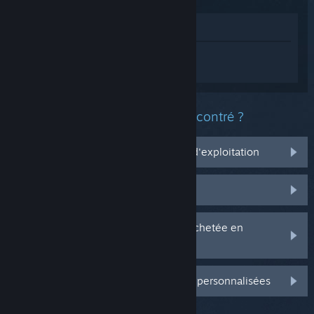
Voir dans le magasin
Connectez-vous
pour obtenir de l'aide
sur Endless Nesla.
Quel est le type de problème rencontré ?
Ça ne marche pas sur mon système d'exploitation
Il n'est pas dans ma bibliothèque
J'ai des problèmes avec ma clé CD achetée en
magasin
Connectez-vous pour plus d'options personnalisées