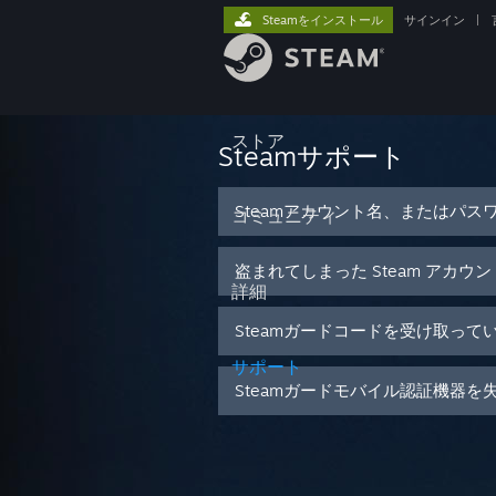
Steamをインストール
サインイン
|
ストア
Steamサポート
Steamアカウント名、またはパス
コミュニティ
盗まれてしまった Steam アカウ
詳細
Steamガードコードを受け取って
サポート
Steamガードモバイル認証機器