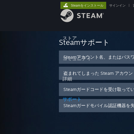
Steamをインストール
サインイン
|
ストア
Steamサポート
Steamアカウント名、またはパス
コミュニティ
盗まれてしまった Steam アカウ
詳細
Steamガードコードを受け取って
サポート
Steamガードモバイル認証機器