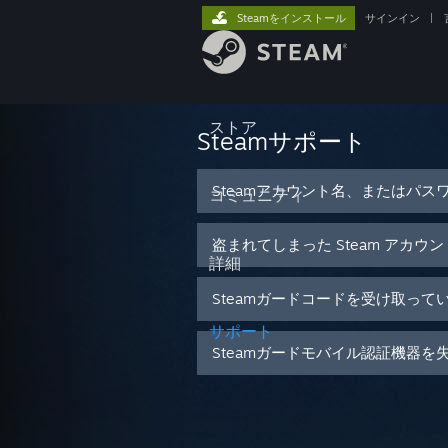
Steamをインストール
サインイン
|
ストア
Steamサポート
Steamアカウント名、またはパス
コミュニティ
盗まれてしまった Steam アカウ
詳細
Steamガードコードを受け取って
サポート
Steamガードモバイル認証機器