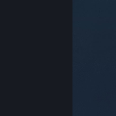
© Valve Corporation. 모든 권리 보유. 모든 상표는 미국
및 기타 국가에서 각각 해당 소유자의 재산입니다.
개인정
보 처리방침
|
법적 고지
|
접근성
|
Steam 이용 약관
|
환불
|
쿠키