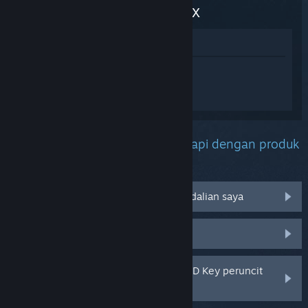
Sandbox
Lihat di Gedung
Daftar masuk
untuk mendapatkan
bantuan yang diperibadikan bagi
Ragdolls Playground: The Sandbox.
Apakah masalah yang anda hadapi dengan produk
ini?
Tidak berfungsi pada sistem pengendalian saya
Tiada dalam pustaka saya
Saya menghadapi masalah dengan CD Key peruncit
saya