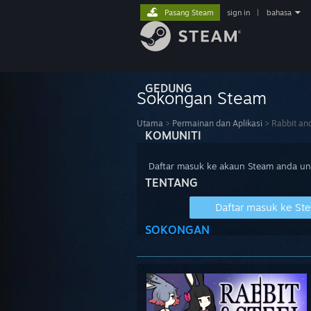
Pasang Steam
sign in
|
bahasa
GEDUNG
Sokongan Steam
Utama
>
Permainan dan Aplikasi
>
Rabbit and
KOMUNITI
Daftar masuk ke akaun Steam anda u
TENTANG
Daftar masuk ke St
SOKONGAN