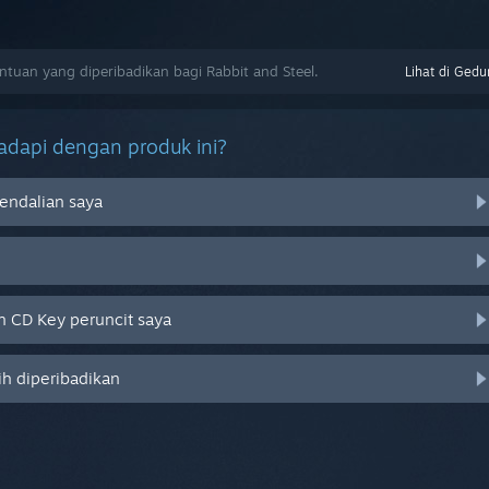
uan yang diperibadikan bagi Rabbit and Steel.
Lihat di Gedu
dapi dengan produk ini?
endalian saya
 CD Key peruncit saya
ih diperibadikan