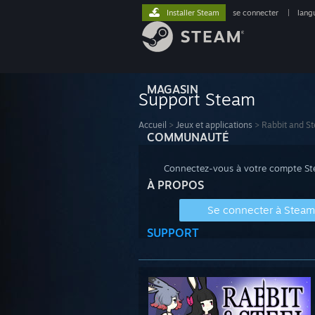
Installer Steam
se connecter
|
lang
MAGASIN
Support Steam
Accueil
>
Jeux et applications
>
Rabbit and St
COMMUNAUTÉ
Connectez-vous à votre compte Stea
À PROPOS
Se connecter à Steam
SUPPORT