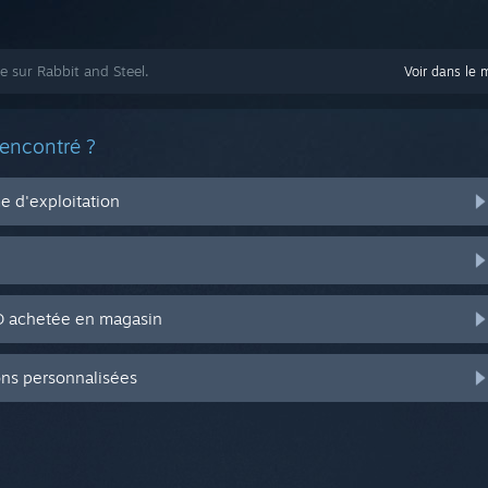
e sur Rabbit and Steel.
Voir dans le 
rencontré ?
 d'exploitation
CD achetée en magasin
ons personnalisées