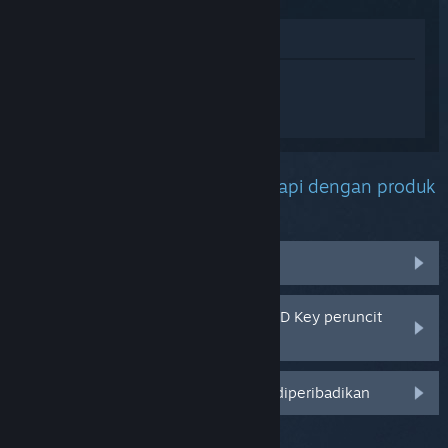
Lihat di Gedung
Daftar masuk
untuk mendapatkan
bantuan yang diperibadikan bagi Sid
Meier's Civilization VI.
Apakah masalah yang anda hadapi dengan produk
ini?
Tiada dalam pustaka saya
Saya menghadapi masalah dengan CD Key peruncit
saya
Log masuk untuk pilihan yang lebih diperibadikan