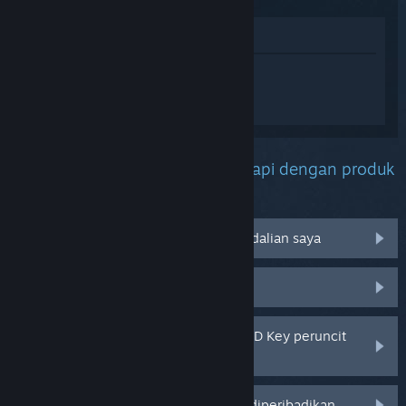
Lihat di Gedung
Daftar masuk
untuk mendapatkan
bantuan yang diperibadikan bagi
PowerWash Simulator 2.
Apakah masalah yang anda hadapi dengan produk
ini?
Tidak berfungsi pada sistem pengendalian saya
Tiada dalam pustaka saya
Saya menghadapi masalah dengan CD Key peruncit
saya
Log masuk untuk pilihan yang lebih diperibadikan