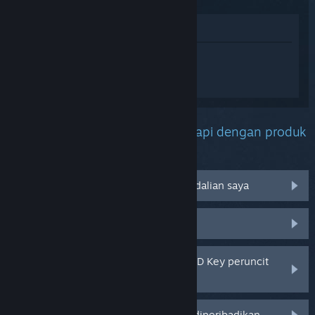
Lihat di Gedung
Daftar masuk
untuk mendapatkan
bantuan yang diperibadikan bagi 多元守
卫者 Diverse Defenders.
Apakah masalah yang anda hadapi dengan produk
ini?
Tidak berfungsi pada sistem pengendalian saya
Tiada dalam pustaka saya
Saya menghadapi masalah dengan CD Key peruncit
saya
Log masuk untuk pilihan yang lebih diperibadikan