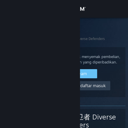
Sign in
Gedung
Sokongan Steam
Utama
>
Permainan dan Aplikasi
>
多元守卫者 Diverse Defenders
Komuniti
Tentang
Daftar masuk ke akaun Steam anda untuk menyemak pembelian,
status akaun dan mendapatkan bantuan yang diperibadikan.
Sokongan
Daftar masuk ke Steam
Tolong, saya tidak boleh mendaftar masuk
Ubah bahasa
Dapatkan Steam Mobile App
Lihat laman web desktop
多元守卫者 Diverse
Defenders