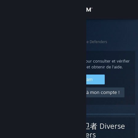
Se connecter
Magasin
Support Steam
Accueil
>
Jeux et applications
>
多元守卫者 Diverse Defenders
Communauté
À propos
Connectez-vous à votre compte Steam pour consulter et vérifier
vos achats, le statut de votre compte et obtenir de l'aide.
Support
Se connecter à Steam
J'ai besoin d'aide pour accéder à mon compte !
Changer la langue
Télécharger l'application mobile Steam
Voir version ordi. du site
多元守卫者 Diverse
Defenders