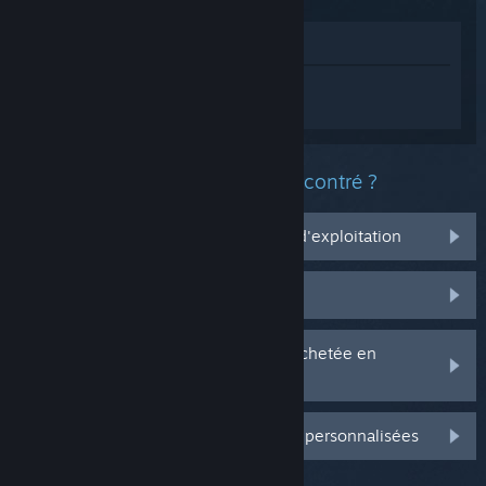
Voir dans le magasin
Connectez-vous
pour obtenir de l'aide
sur 多元守卫者 Diverse Defenders.
Quel est le type de problème rencontré ?
Ça ne marche pas sur mon système d'exploitation
Il n'est pas dans ma bibliothèque
J'ai des problèmes avec ma clé CD achetée en
magasin
Connectez-vous pour plus d'options personnalisées