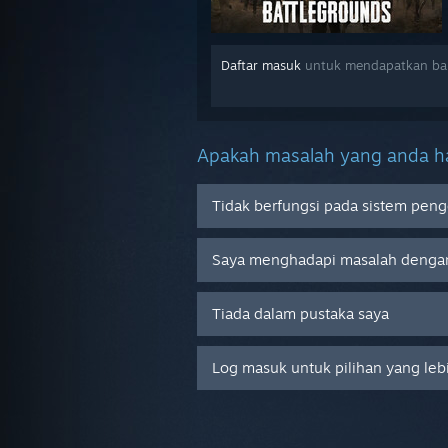
Daftar masuk
untuk mendapatkan ban
Apakah masalah yang anda ha
Tidak berfungsi pada sistem peng
Saya menghadapi masalah denga
Tiada dalam pustaka saya
Log masuk untuk pilihan yang leb