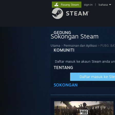
Pasang Steam
sign in
|
bahasa
GEDUNG
Sokongan Steam
Utama
>
Permainan dan Aplikasi
>
PUBG: B
KOMUNITI
Daftar masuk ke akaun Steam anda u
TENTANG
Daftar masuk ke St
SOKONGAN