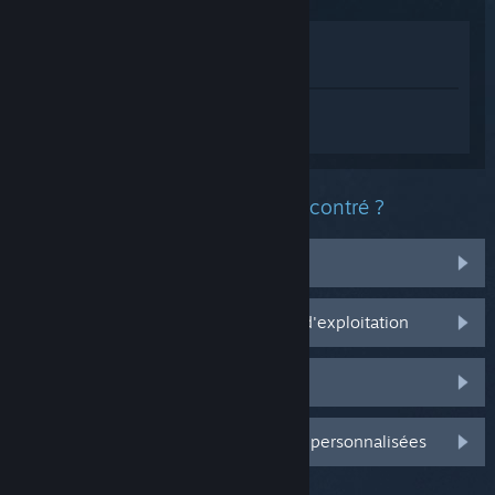
Voir dans le magasin
Voir dans ma bibliothèque
Connectez-vous
pour obtenir de l'aide
sur PUBG: BATTLEGROUNDS.
Quel est le type de problème rencontré ?
J'ai des problèmes avec mes items
Ça ne marche pas sur mon système d'exploitation
Il n'est pas dans ma bibliothèque
Connectez-vous pour plus d'options personnalisées