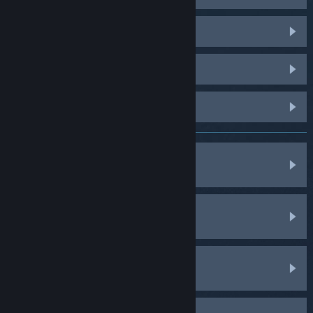
Dota 2
PUBG: BATTLEGROUNDS
Palworld
Spellen, software, enz.
Aankopen
Mijn account