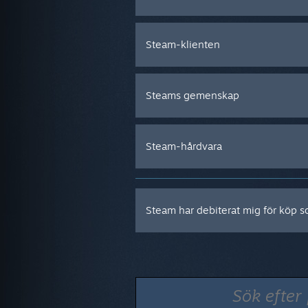
Steam-klienten
Steams gemenskap
Steam-hårdvara
Steam har debiterat mig för köp so