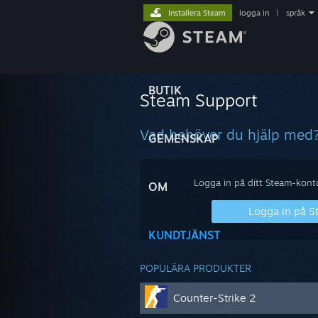
Installera Steam
logga in
|
språk
BUTIK
Steam Support
Vad behöver du hjälp med
GEMENSKAP
Logga in på ditt Steam-konto 
OM
Logga in på 
KUNDTJÄNST
POPULÄRA PRODUKTER
Counter-Strike 2