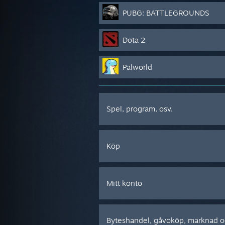
PUBG: BATTLEGROUNDS
Dota 2
Palworld
Spel, program, osv.
Köp
Mitt konto
Byteshandel, gåvoköp, marknad 