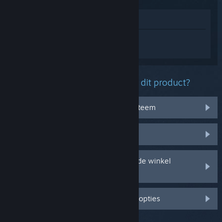
In winkel weergeven
Log in
om persoonlijke hulp te krijgen
voor Sifu.
Welk probleem ondervind je met dit product?
Het werkt niet op mijn besturingssysteem
Het zit niet in mijn bibliotheek
Ik ondervind problemen met mijn in de winkel
gekochte cd-sleutel
Log in voor meer gepersonaliseerde opties