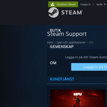
Installera Steam
logga in
|
språk
BUTIK
Steam Support
Hem
>
Spel och applikationer
>
Sifu
GEMENSKAP
Logga in på ditt Steam-konto 
OM
Logga in på 
KUNDTJÄNST