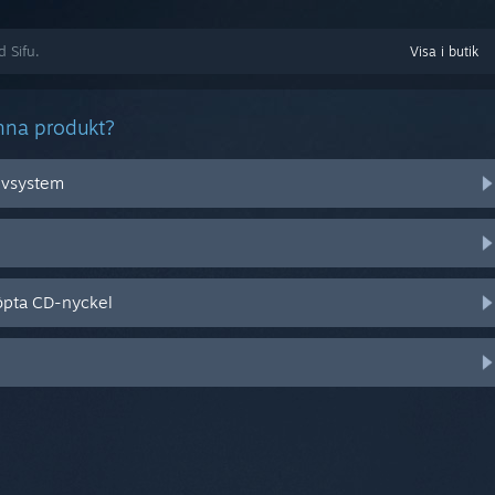
d Sifu.
Visa i butik
nna produkt?
tivsystem
öpta CD-nyckel