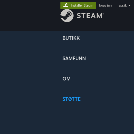
Installer Steam
logg inn
|
språk
BUTIKK
SAMFUNN
OM
STØTTE