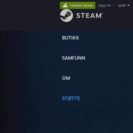
Installer Steam
logg inn
|
språk
BUTIKK
SAMFUNN
OM
STØTTE