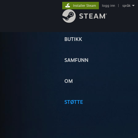
Installer Steam
logg inn
|
språk
BUTIKK
SAMFUNN
OM
STØTTE